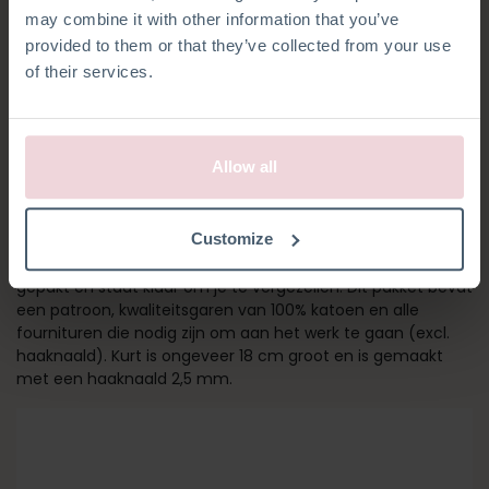
may combine it with other information that you’ve
provided to them or that they’ve collected from your use
of their services.
Allow all
KURT KOALA
Customize
Maak je klaar voor het avontuur! Kurt heeft zijn tas al
gepakt en staat klaar om je te vergezellen. Dit pakket bevat
een patroon, kwaliteitsgaren van 100% katoen en alle
fournituren die nodig zijn om aan het werk te gaan (excl.
haaknaald). Kurt is ongeveer 18 cm groot en is gemaakt
met een haaknaald 2,5 mm.