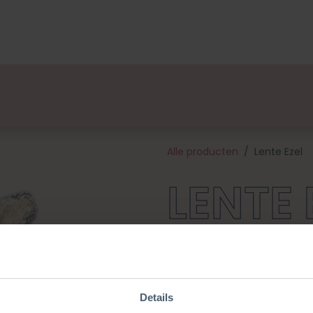
lsets
Ontwerpers
Over Ons
Verkooppunten
E
Alle producten
Lente Ezel
LENTE 
Maak kennis met Lente! Ze ma
boerderijdieren. Ze ziet er nie
zacht aan en is perfect te geb
een patroon, gemêleerd kwalit
Details
aan het werk te gaan (excl. 