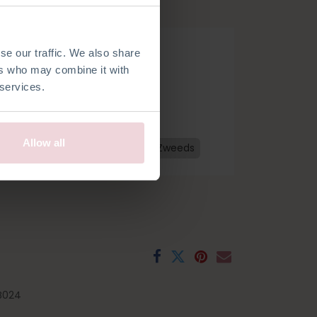
van 2,5 mm.
se our traffic. We also share
ers who may combine it with
 services.
Allow all
Nederlands
Frans
Spaans
Zweeds
B024