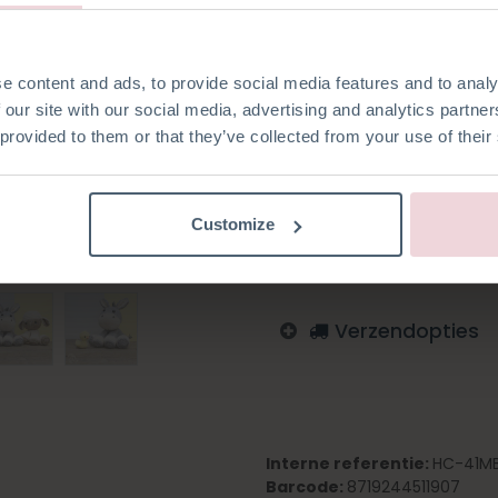
is gemaakt met breinaalden 
e content and ads, to provide social media features and to analy
 our site with our social media, advertising and analytics partn
 provided to them or that they’ve collected from your use of their
Toevoegen aan verlanglijst
Log in om te bestellen
Customize
Italiaans
Engels
Duits
Verzendopties
Interne referentie:
HC-41M
Barcode:
8719244511907