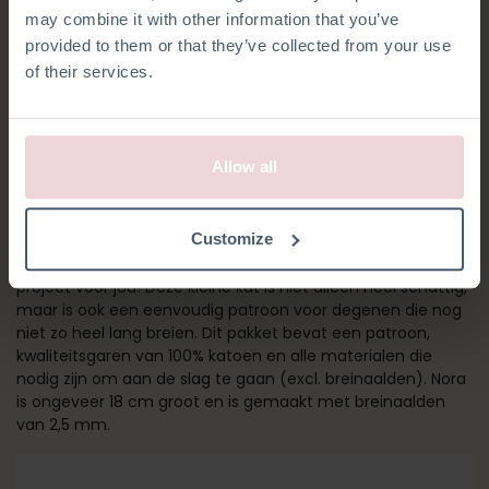
may combine it with other information that you’ve
provided to them or that they’ve collected from your use
of their services.
Allow all
NORA KAT
Customize
Ga je voor het eerst breien? Dan is Nora Cat het perfecte
project voor jou! Deze kleine kat is niet alleen heel schattig,
maar is ook een eenvoudig patroon voor degenen die nog
niet zo heel lang breien. Dit pakket bevat een patroon,
kwaliteitsgaren van 100% katoen en alle materialen die
nodig zijn om aan de slag te gaan (excl. breinaalden). Nora
is ongeveer 18 cm groot en is gemaakt met breinaalden
van 2,5 mm.