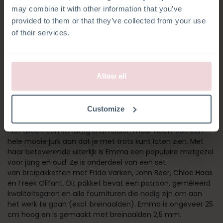
may combine it with other information that you’ve
provided to them or that they’ve collected from your use
of their services.
Allow all
EMMA KAT
Customize
Emma is een katje dat je hart meteen zal veroveren. Ze is
niet alleen een schattig knuffeldier, maar heeft ook een
hele mooie jurk aan dat je met trots kunt laten zien. Met
haar betoverende uiterlijk is Emma een populaire metgezel
voor jong en oud. Ze is onderdeel van een set
van breipakketten met Frida Varken, John Beer, Chloe Haas
en Freek Olifant. Dit pakket bevat een patroon, gemêleerd
kwaliteitsgaren en alle fournituren die nodig zijn om aan
het werk te gaan (excl. breinaalden). Emma is ongeveer 25
cm hoog en is gemaakt met breinaalden 2,5 mm.