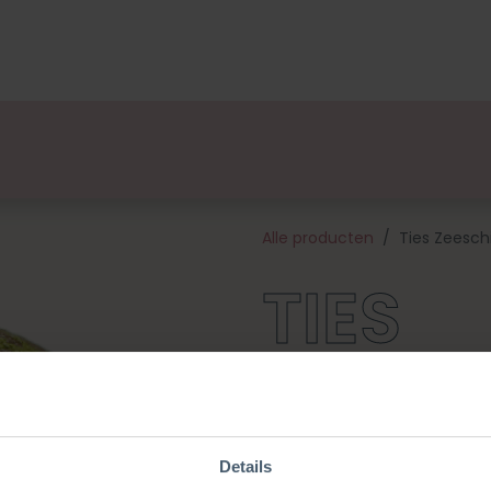
lsets
Ontwerpers
Over Ons
Verkooppunten
E
Alle producten
Ties Zeesch
TIES
ZEESC
Details
Ties is onderdeel van onze se