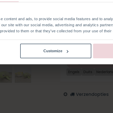
Olivia Octopus/ Willy Walvis/ St
alleen schattig uit, maar voe
knuffelmaatje. Dit pakket be
alle fournituren die nodig zij
e content and ads, to provide social media features and to analy
Ties is ongeveer 26 cm lang 
 our site with our social media, advertising and analytics partn
 provided to them or that they’ve collected from your use of their
Toevoegen aan verlanglijst
Customize
Log in om te bestellen
Engels
Duits
Nederlan
Verzendopties