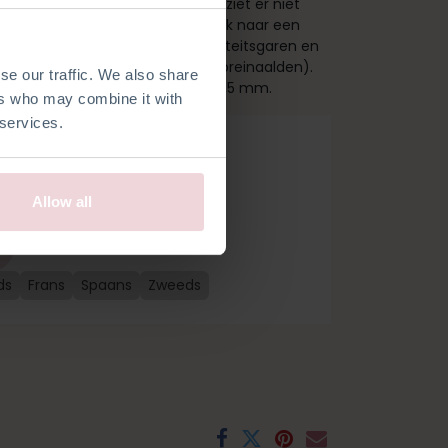
erre Zeester/ Bart Kogelvis). Hij ziet er niet
lt ook heel zacht aan en is op zoek naar een
vat een patroon, gemêleerd kwaliteitsgaren en
n om aan het werk te gaan (excl. breinaalden).
se our traffic. We also share
en is gemaakt met breinaalden 2,5 mm.
ers who may combine it with
 services.
Allow all
ds
Frans
Spaans
Zweeds