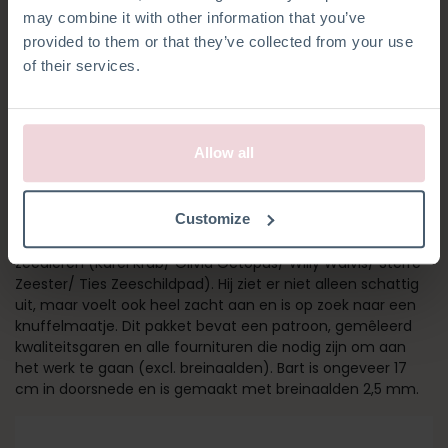
may combine it with other information that you’ve
provided to them or that they’ve collected from your use
of their services.
Allow all
BART KOGELVIS
Customize
Bart is onderdeel van onze set breipakketten met
zeedieren (Karel Krab/ Olivia Octopus/ Willy Walvis/ Sterre
Zeester/ Ties Zeeschildpad). Hij ziet er niet alleen schattig
uit, maar voelt ook heel zacht aan en is op zoek naar een
knuffelmaatje. Dit pakket bevat een patroon, gemêleerd
kwaliteitsgaren en alle fournituren die nodig zijn om aan
het werk te gaan (excl. breinaalden). Bart is ongeveer 17
cm in doorsnede en is gemaakt met breinaalden 2,5 mm.