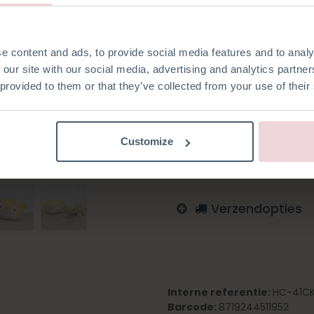
Bart is ongeveer 17 cm in do
e content and ads, to provide social media features and to analy
 our site with our social media, advertising and analytics partn
 provided to them or that they’ve collected from your use of their
Toevoegen aan verlanglijst
Log in om te bestellen
Customize
Engels
Duits
Nederlan
Verzendopties
Interne referentie:
HC-41C
Barcode:
8719244511952