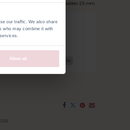
orsnede en is gemaakt met breinaalden 2,5 mm.
se our traffic. We also share
ers who may combine it with
 services.
Allow all
ds
Frans
Spaans
Zweeds
Fins
K026