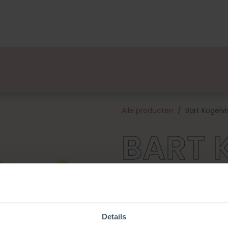
lsets
Ontwerpers
Over Ons
Verkooppunten
E
Alle producten
Bart Kogelvi
BART 
Bart is onderdeel van onze se
Olivia Octopus/ Willy Walvis/ S
niet alleen schattig uit, maar
knuffelmaatje. Dit pakket be
Details
alle fournituren die nodig zij