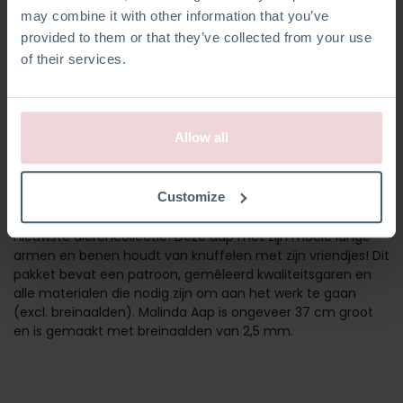
may combine it with other information that you’ve
provided to them or that they’ve collected from your use
of their services.
Allow all
MALINDA AAP
Customize
Malinda Aap is onderdeel van Christel Krukkert haar
nieuwste dierencollectie! Deze aap met zijn mooie lange
armen en benen houdt van knuffelen met zijn vriendjes! Dit
pakket bevat een patroon, gemêleerd kwaliteitsgaren en
alle materialen die nodig zijn om aan het werk te gaan
(excl. breinaalden). Malinda Aap is ongeveer 37 cm groot
en is gemaakt met breinaalden van 2,5 mm.