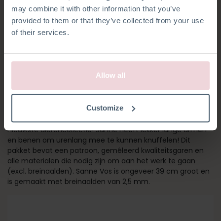
may combine it with other information that you’ve
provided to them or that they’ve collected from your use
of their services.
Allow all
SANNE VOS
Customize
Sanne Vos maakt onderdeel uit van Christel Krukkert haar
nieuwste dierencollectie! Sanne heeft lekker lange armen
en benen om urenlang mee te kunnen knuffelen! Dit
pakket bevat een patroon, gemêleerd kwaliteitsgaren en
alle materialen die nodig zijn om aan het werk te gaan
(excl. breinaalden). Sanne Vos is ongeveer 39 cm groot en
is gemaakt met breinaalden van 2,5 mm.