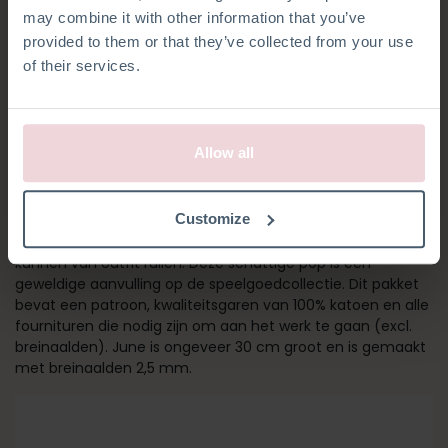
may combine it with other information that you’ve
provided to them or that they’ve collected from your use
of their services.
Allow all
MEISJE JUNE
Customize
Dit is June! June, April en May zijn de beste vriendinnen en
kunnen van outfit ruilen. Deze schattige pop is een
geweldige aanvulling op de speelgoedcollectie. Dit pakket
bevat een patroon, kwaliteitsgaren van 100% katoen en alle
fournituren die nodig zijn om aan het werk te gaan (excl.
breinaalden). June is ongeveer 30 cm groot en is gemaakt
met breinaalden 2,5 mm.