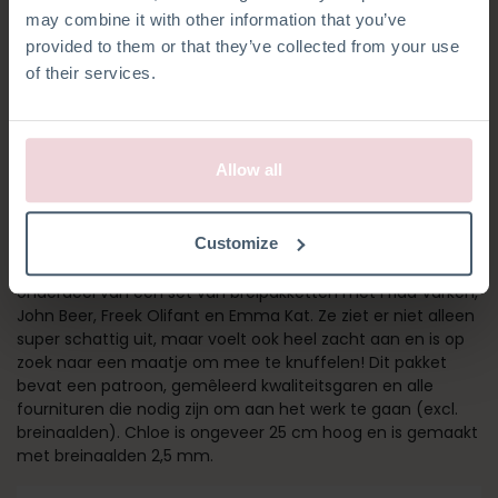
may combine it with other information that you’ve
provided to them or that they’ve collected from your use
of their services.
Allow all
CHLOË HAAS
Customize
Chloe is onder de breipakketten onze bestseller en ze is
onderdeel van een set van breipakketten met Frida Varken,
John Beer, Freek Olifant en Emma Kat. Ze ziet er niet alleen
super schattig uit, maar voelt ook heel zacht aan en is op
zoek naar een maatje om mee te knuffelen! Dit pakket
bevat een patroon, gemêleerd kwaliteitsgaren en alle
fournituren die nodig zijn om aan het werk te gaan (excl.
breinaalden). Chloe is ongeveer 25 cm hoog en is gemaakt
met breinaalden 2,5 mm.