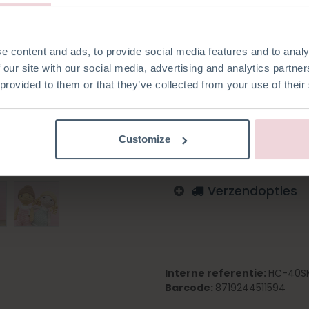
e content and ads, to provide social media features and to analy
 our site with our social media, advertising and analytics partn
Toevoegen aan verlanglijst
 provided to them or that they’ve collected from your use of their
Log in om te bestellen
Italiaans
Engels
Duits
Customize
Verzendopties
Interne referentie:
HC-40S
Barcode:
8719244511594