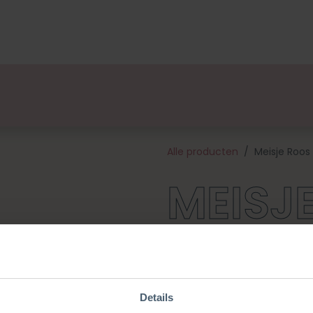
lsets
Ontwerpers
Over Ons
Verkooppunten
E
Alle producten
Meisje Roos
MEISJ
Dit is Roos! Britt en Roos zijn
Deze schattige pop is een gew
pakket bevat een patroon, kwa
fournituren die nodig zijn om 
Details
ongeveer 23 cm groot en is 