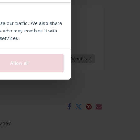
se our traffic. We also share
ers who may combine it with
 services.
Nederlands
Frans
Spaans
Tsjechisch
Allow all
M097