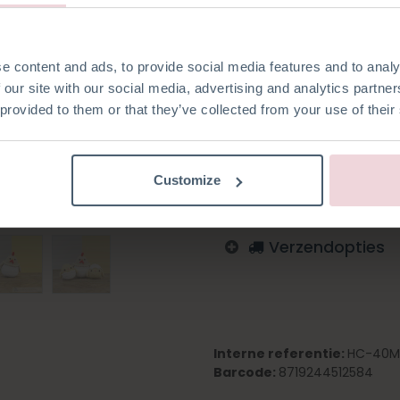
e content and ads, to provide social media features and to analy
 our site with our social media, advertising and analytics partn
Toevoegen aan verlanglijst
 provided to them or that they’ve collected from your use of their
Log in om te bestellen
Engels
Duits
Nederlan
Customize
Verzendopties
Interne referentie:
HC-40M
Barcode:
8719244512584