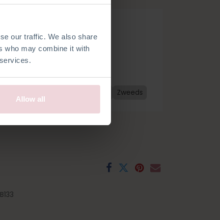
se our traffic. We also share
ers who may combine it with
 services.
ds
Frans
Spaans
Tsjechisch
Zweeds
Allow all
B133