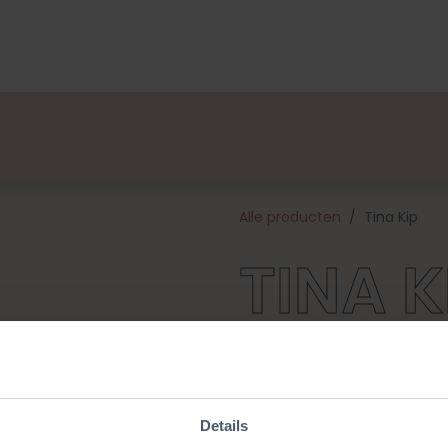
lsets
Ontwerpers
Over Ons
Verkooppunten
E
Alle producten
Tina Kip
TINA K
Haal de lente in huis met Tin
schattig kipje dat ideaal is al
met meertalige patronen, 100%
materialen om Tina te kunne
Details
ongeveer 11 cm hoog en word