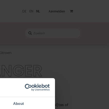
DE
EN
NL
Aanmelden
venementen
Catalogus
Blog
Contact
Citroen
ANGER
EN
About
e Citroen tashanger. Elke (school)tas of