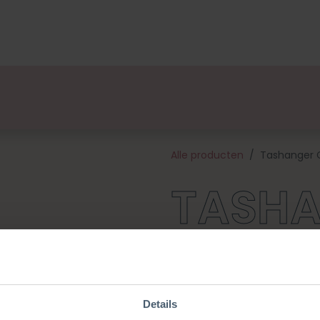
lsets
Ontwerpers
Over Ons
Verkooppunten
E
Alle producten
Tashanger 
TASH
CITRO
Details
Pimp je tas met deze schattig