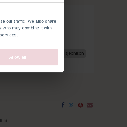
se our traffic. We also share
ers who may combine it with
 services.
Nederlands
Frans
Spaans
Tsjechisch
Allow all
118