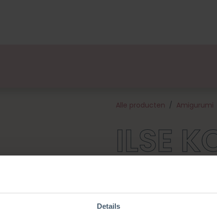
lsets
Ontwerpers
Over Ons
Verkooppunten
E
Alle producten
Amigurumi
ILSE K
Ontmoet Ilse! Haar outfit is g
Dit pakket bevat een patroon,
materialen die nodig zijn om a
ongeveer 16 cm groot en is 
Details