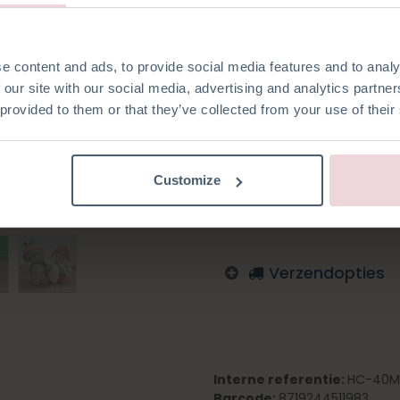
e content and ads, to provide social media features and to analy
 our site with our social media, advertising and analytics partn
Toevoegen aan verlanglijst
 provided to them or that they’ve collected from your use of their
Log in om te bestellen
Italiaans
Engels
Duits
Customize
Zweeds
Noors
Verzendopties
Interne referentie:
HC-40MB
Barcode:
8719244511983