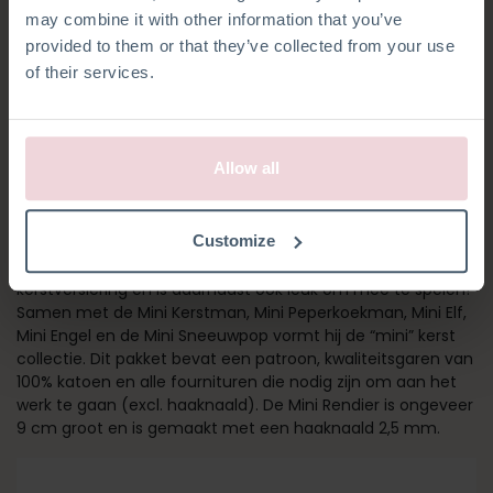
may combine it with other information that you’ve
provided to them or that they’ve collected from your use
of their services.
Allow all
MINI RENDIER
Customize
Het Mini Rendier is een geweldige aanvulling op je
kerstversiering en is daarnaast ook leuk om mee te spelen!
Samen met de Mini Kerstman, Mini Peperkoekman, Mini Elf,
Mini Engel en de Mini Sneeuwpop vormt hij de “mini” kerst
collectie. Dit pakket bevat een patroon, kwaliteitsgaren van
100% katoen en alle fournituren die nodig zijn om aan het
werk te gaan (excl. haaknaald). De Mini Rendier is ongeveer
9 cm groot en is gemaakt met een haaknaald 2,5 mm.