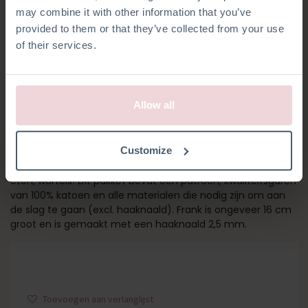
may combine it with other information that you’ve
provided to them or that they’ve collected from your use
of their services.
Allow all
FRANK KONIJN
Customize
Ontmoet Frank! Zijn outfit is geïnspireerd op zijn favoriete
eten, wortels! Dit pakket bevat een patroon, kwaliteitsgaren
van 100% katoen en alle materialen die nodig zijn om aan
de slag te gaan (excl. haaknaald). Frank is ongeveer 16 cm
groot en is gemaakt met een haaknaald 2,5 mm.
Toevoegen aan verlanglijst