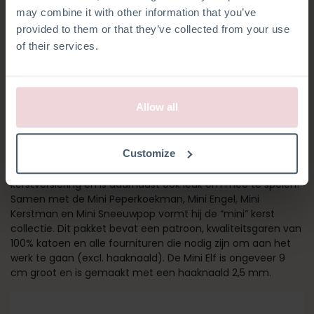
may combine it with other information that you’ve
provided to them or that they’ve collected from your use
of their services.
Allow all
MINI ELF
Customize
Deze Mini Elf is een geweldige aanvulling op je
kerstversiering en is daarnaast ook leuk om mee te spelen!
Samen met de Mini Peperkoekman, Mini Engel, Mini
Kerstman en Mini Sneeuwpop vormt hij de “mini” kerst
collectie. Dit pakket bevat een patroon, kwaliteitsgaren van
100% katoen en alle fournituren die nodig zijn om aan het
werk te gaan (excl. haaknaald). De Mini Elf is ongeveer 9
cm groot en is gemaakt met een haaknaald 2,5 mm.