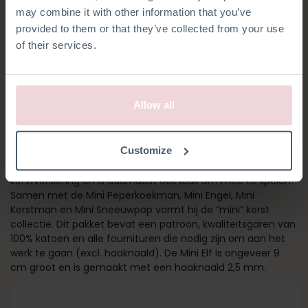
may combine it with other information that you’ve
provided to them or that they’ve collected from your use
of their services.
Allow all
MINI ELF
Customize
Deze Mini Elf is een geweldige aanvulling op je
kerstversiering en is daarnaast ook leuk om mee te spelen!
Samen met de Mini Peperkoekman, Mini Engel, Mini
Kerstman en Mini Sneeuwpop vormt hij de “mini” kerst
collectie. Dit pakket bevat een patroon, kwaliteitsgaren van
100% katoen en alle fournituren die nodig zijn om aan het
werk te gaan (excl. haaknaald). De Mini Elf is ongeveer 9
cm groot en is gemaakt met een haaknaald 2,5 mm.