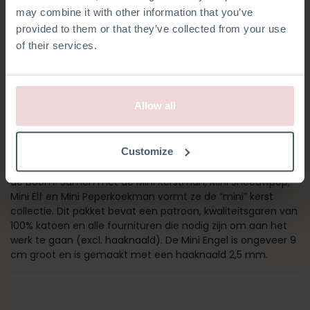
may combine it with other information that you’ve
provided to them or that they’ve collected from your use
of their services.
Allow all
MINI ENGEL
Customize
Deze Mini Engel staat geweldig als accessoire op tafel of in
de boom! Samen met de Mini Kerstman, Mini Sneeuwpop,
Mini Elf en Mini Peperkoekman vormt ze de “mini” kerst
collectie. Dit pakket bevat een patroon, kwaliteitsgaren van
100% katoen en alle fournituren die nodig zijn om aan het
werk te gaan (excl. haaknaald). De Mini Engel is ongeveer 9
cm groot en is gemaakt met een haaknaald 2,5 mm.