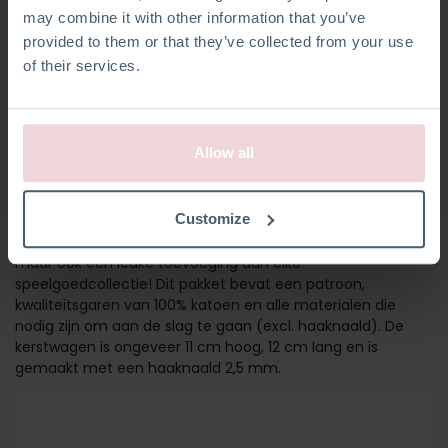
may combine it with other information that you’ve
provided to them or that they’ve collected from your use
of their services.
Allow all
KERSTAUTO
Customize
De kerstauto is niet alleen een mooie decoratie voor kerst,
maar ook een leuke toevoeging aan elke
speelgoedcollectie! Dit pakket bevat een patroon,
kwaliteitsgaren van 100% katoen en alle materialen die
nodig zijn om aan de slag te gaan (excl. haaknaald). De
kerstwagen is ongeveer 11 cm hoog, 12 cm lang en is
gemaakt met een haaknaald 2,5 mm.