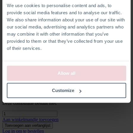
We use cookies to personalise content and ads, to
provide social media features and to analyse our traffic.
Type product
We also share information about your use of our site with
Haakpakketten
our social media, advertising and analytics partners who
Thema
may combine it with other information that you’ve
provided to them or that they’ve collected from your use
Baby
of their services.
Ontwerper
Marijke Boone
Maat pakket
Allow all
Small
Type garen
Customize
100% Biologisch katoen
Deze combinatie bestaat niet.
Aan winkelmandje toevoegen
Toevoegen aan verlanglijst
Log in om te bestellen