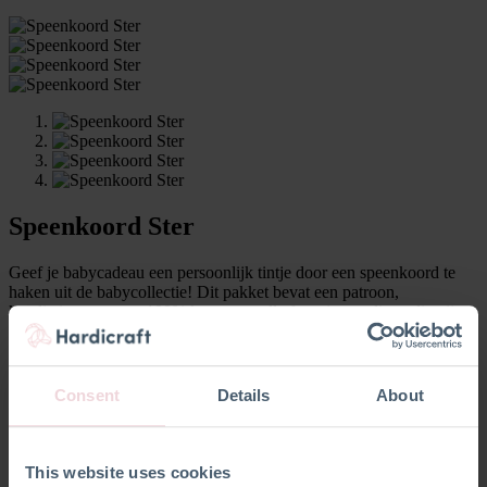
Speenkoord Ster
Geef je babycadeau een persoonlijk tintje door een speenkoord te
haken uit de babycollectie! Dit pakket bevat een patroon,
kwaliteitsgaren van 100% katoen en alle fournituren die nodig zijn
om aan het werk te gaan (excl. haaknaald). Het speenkoord is
ongeveer 24 cm lang (inclusief clip en lus) en is gemaakt met een
haaknaald 2,5 mm.
Consent
Details
About
€
0,00
€
0,00
€
6,01
This website uses cookies