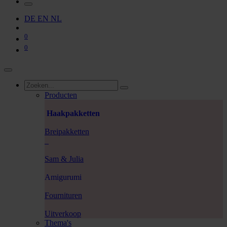
DE
EN
NL
0
0
Producten
Haakpakketten
Breipakketten
Sam & Julia
Amigurumi
Fournituren
Uitverkoop
Thema's