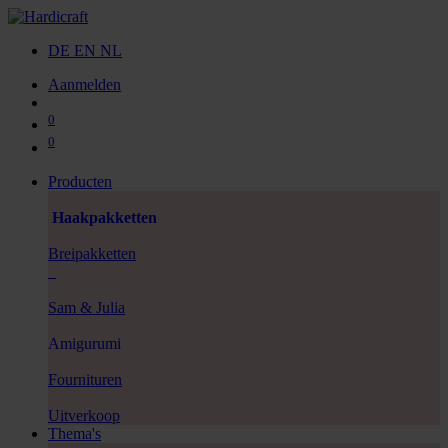
DE
EN
NL
Aanmelden
0
0
Producten
Haakpakketten
Breipakketten
Sam & Julia
Amigurumi
Fournituren
Uitverkoop
Thema's