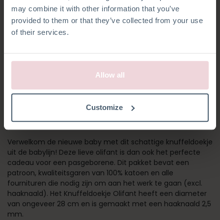
may combine it with other information that you’ve
provided to them or that they’ve collected from your use
of their services.
Allow all
KNUFFELDOEKJE
Customize
OLIFANT
Verwelkom de nieuwe baby met dit schattige knuffeldoekje
uit de babylijn! Deze lieve olifant is dan ook het perfecte
cadeau voor een pasgeborene. Dit pakket bevat een
patroon, kwaliteitsgaren van 100% katoen en alle
fournituren die nodig zijn om aan het werk te gaan (excl.
haaknaald). Het Knuffeldoekje Olifant heeft een diameter
van ongeveer 28 cm en is gemaakt met een haaknaald 2,5
mm.