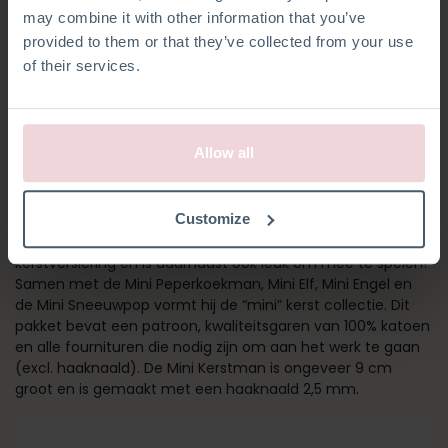
may combine it with other information that you’ve
provided to them or that they’ve collected from your use
of their services.
Allow all
MINI KERSTMAN
Customize
De Mini Kerstman is een geweldige aanvulling op je
kerstversiering en is daarnaast ook leuk om mee te spelen!
Samen met de Mini Peperkoekman, Mini Elf, Mini Engel en
de Mini Sneeuwpop vormt hij de “mini” kerst collectie. Dit
pakket bevat een patroon, kwaliteitsgaren van 100% katoen
en alle fournituren die nodig zijn om aan het werk te gaan
(excl. haaknaald). De Mini Kerstman is ongeveer 9 cm
groot en is gemaakt met een haaknaald 2,5 mm.