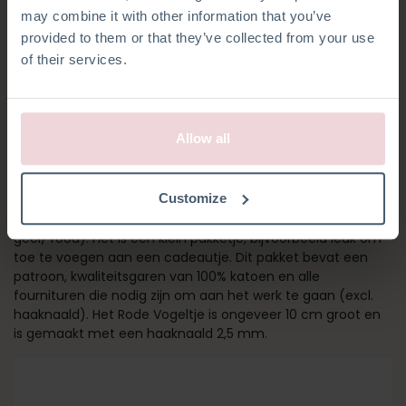
may combine it with other information that you’ve
provided to them or that they’ve collected from your use
of their services.
Allow all
ROOD VOGELTJE
Customize
Dit schattige vogeltje is verkrijgbaar in drie kleuren (blauw/
geel/ rood). Het is een klein pakketje, bijvoorbeeld leuk om
toe te voegen aan een cadeautje. Dit pakket bevat een
patroon, kwaliteitsgaren van 100% katoen en alle
fournituren die nodig zijn om aan het werk te gaan (excl.
haaknaald). Het Rode Vogeltje is ongeveer 10 cm groot en
is gemaakt met een haaknaald 2,5 mm.