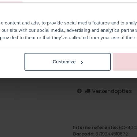
2,5 mm.
e content and ads, to provide social media features and to analy
 our site with our social media, advertising and analytics partn
 provided to them or that they’ve collected from your use of their
Toevoegen aan verlanglijst
Log in om te bestellen
Customize
Engels
Duits
Nederlan
Verzendopties
Interne referentie:
HC-40C
Barcode:
8719244510672