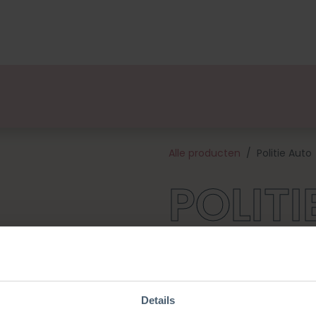
lsets
Ontwerpers
Over Ons
Verkooppunten
E
Alle producten
Politie Auto
POLITI
Taatuu taaatuuu, hier komt de 
deze politie auto echt een 
deze een leuke set. Dit pakke
katoen en alle fournituren die
Details
Auto is ongeveer 14 cm hoog