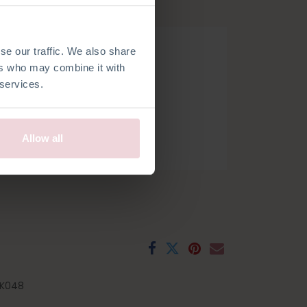
se our traffic. We also share
ers who may combine it with
 services.
Allow all
ds
Frans
Spaans
Zweeds
K048