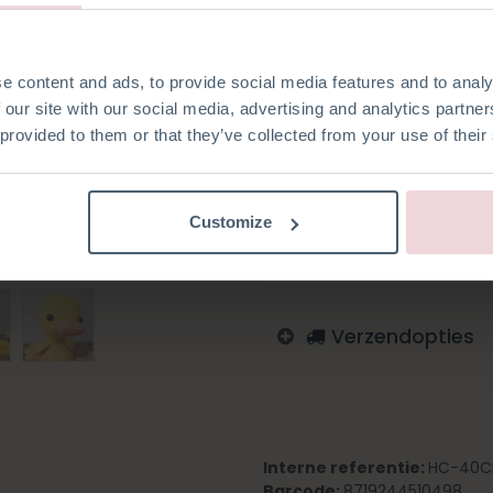
e content and ads, to provide social media features and to analy
 our site with our social media, advertising and analytics partn
Toevoegen aan verlanglijst
 provided to them or that they’ve collected from your use of their
Log in om te bestellen
Italiaans
Engels
Duits
Customize
Zweeds
Fins
Verzendopties
Interne referentie:
HC-40C
Barcode:
8719244510498