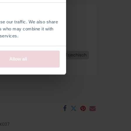
se our traffic. We also share
ers who may combine it with
 services.
Nederlands
Frans
Spaans
Tsjechisch
Allow all
K037