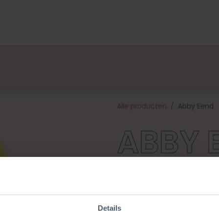
lsets
Ontwerpers
Over Ons
Verkooppunten
E
Alle producten
Abby Eend
ABBY 
Dit lieve eendje zal je dag ze
schattige design is Abby een l
bevat een patroon, gemêleerd 
zijn om aan het werk te gaan
Details
groot (18 cm zittend) en is