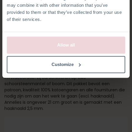
may combine it with other information that you’ve
provided to them or that they’ve collected from your use
of their services.
Allow all
ANNELIES ENGEL
Customize
Annelies Engel is een prachtige aanvulling op je
kerstdecoratie! Zij zal schitteren op elke
schoorsteenmantel of boom. Dit pakket bevat een
patroon, kwaliteit 100% katoengaren en alle fournituren die
nodig zijn om aan het werk te gaan (excl. haaknaald).
Annelies is ongeveer 21 cm groot en is gemaakt met een
haaknaald 2,5 mm.