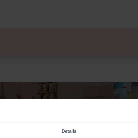
lsets
Ontwerpers
Over Ons
Verkooppunten
E
orld 2026
Details