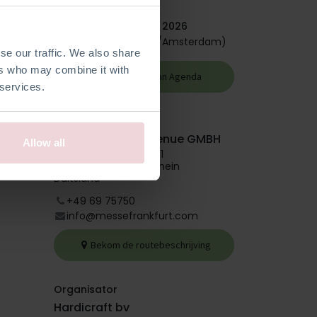
maandag 9 februari 2026
Einde -
17:00
(
Europe/Amsterdam
)
se our traffic. We also share
te
ers who may combine it with
Toevoegen aan Agenda
 services.
en en
omende
Locatie
Messe Frankfurt Venue GMBH
Allow all
Ludwig Erhard Anlage 1
60327 Frankfurt am mein
Duitsland
+49 69 75750
info@messefrankfurt.com
Bekom de routebeschrijving
Organisator
Hardicraft bv