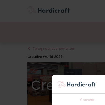
Thema's
Voordee
Producten
Terug naar evenementen
Creative World 2026
Creative W
Consent