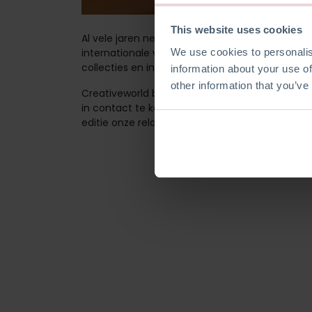
This website uses cookies
Al vele jaren neemt ons bedrijf met succes de
We use cookies to personalis
internationale vakbeurs voor de creatieve sect
collecties en innovaties te presenteren.
information about your use of
other information that you’ve
Creativeworld biedt ons telkens weer een waar
in contact te komen met partners en vakgenote
editie onze relaties te ontmoeten en nieuwe 