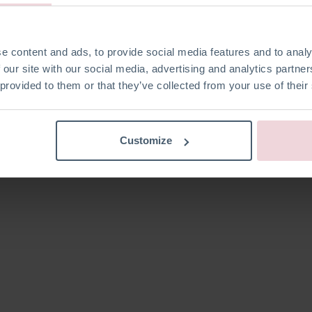
el aan
Creativeworld in Frankfurt
, de toonaangevende
e content and ads, to provide social media features and to analy
or. Ook in
2026
zullen wij opnieuw aanwezig zijn om onze nieuws
 our site with our social media, advertising and analytics partn
 provided to them or that they’ve collected from your use of their
devol platform om onze producten te tonen, inspiratie op te do
n uit de hele wereld. Wij kijken ernaar uit om ook tijdens de k
samenwerkingen aan te gaan.
Customize