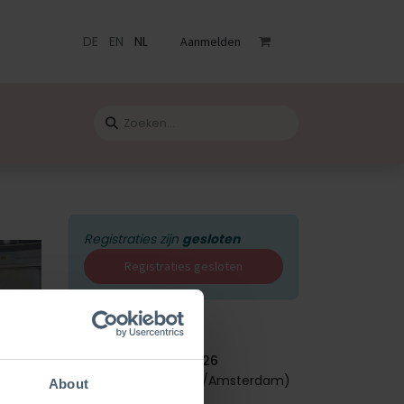
DE
EN
NL
Aanmelden
venementen
Catalogus
Blog
Contact
Registraties zijn
gesloten
Registraties gesloten
Datum & Tijd
vrijdag 6 februari 2026
Start -
09:00
(
Europe/Amsterdam
)
About