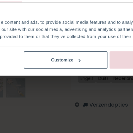
de babycollectie! Dit pakket 
katoen en alle fournituren die
haaknaald). Het speenkoord is
is gemaakt met een haaknaa
e content and ads, to provide social media features and to analy
 our site with our social media, advertising and analytics partn
 provided to them or that they’ve collected from your use of their
Toevoegen aan verlanglijst
Customize
Log in om te bestellen
Engels
Duits
Nederlan
Verzendopties