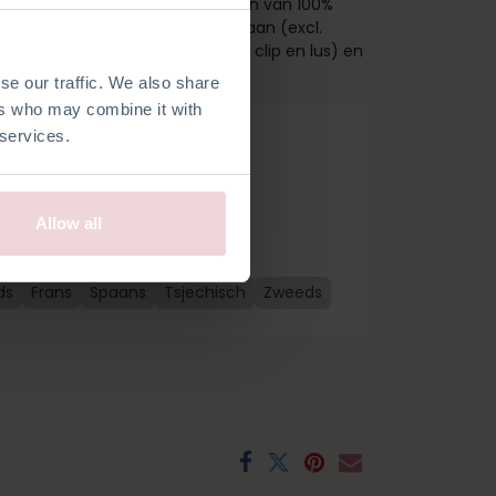
bevat een patroon, kwaliteitsgaren van 100%
 nodig zijn om aan het werk te gaan (excl.
 ongeveer 24 cm lang (inclusief clip en lus) en
ld 2,5 mm.
se our traffic. We also share
ers who may combine it with
 services.
Allow all
ds
Frans
Spaans
Tsjechisch
Zweeds