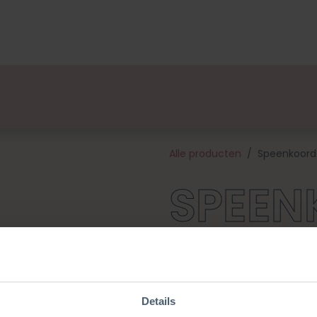
lsets
Ontwerpers
Over Ons
Verkooppunten
E
Alle producten
Speenkoord
SPEE
STER
Details
Geef je babycadeau een persoo