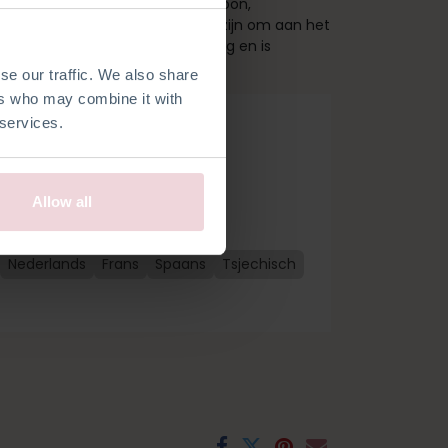
nodig! Dit pakket bevat een patroon,
en en alle fournituren die nodig zijn om aan het
). De Peer is ongeveer 8 cm hoog en is
 2,5 mm.
se our traffic. We also share
ers who may combine it with
 services.
Allow all
Nederlands
Frans
Spaans
Tsjechisch