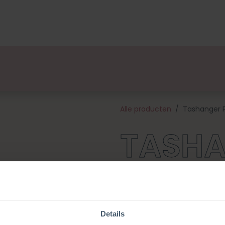
lsets
Ontwerpers
Over Ons
Verkooppunten
E
Alle producten
Tashanger 
TASH
PEER
Details
Pimp je tas met deze schattig