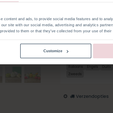
sleutelbos heeft er toch één 
kwaliteitsgaren van 100% kato
werk te gaan (excl. haaknaald
gemaakt met een haaknaald
e content and ads, to provide social media features and to analy
 our site with our social media, advertising and analytics partn
 provided to them or that they’ve collected from your use of their
Toevoegen aan verlanglijst
Customize
Log in om te bestellen
Italiaans
Engels
Duits
Zweeds
Verzendopties