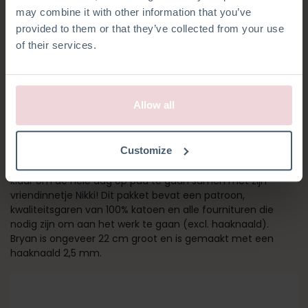
may combine it with other information that you’ve
provided to them or that they’ve collected from your use
of their services.
Allow all
BRYAN AAP
Customize
Met zijn hippe tuinbroek aan en hoedje op, is Bryan Aap
klaar om de hele dag op pad te gaan samen met zijn
vriendinnetje Nikki! Dit pakket bevat een patroon,
kwaliteitsgaren van 100% katoen en alle fournituren die
nodig zijn om aan het werk te gaan (excl. haaknaald).
Bryan is ongeveer 22 cm groot en is gemaakt met een
haaknaald 2,5 mm.