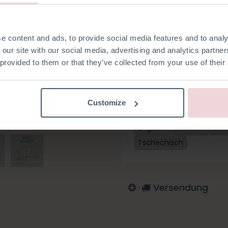
Baumwolle und alle benötigte
loszulegen. Sam ist ca. 12 cm
gehäkelt.
e content and ads, to provide social media features and to analy
 our site with our social media, advertising and analytics partn
 provided to them or that they’ve collected from your use of their
Auf die Wunschliste
Customize
Melden Sie sich an, um zu
Englisch
Deutsch
Nied
Tschechisch
Versendung