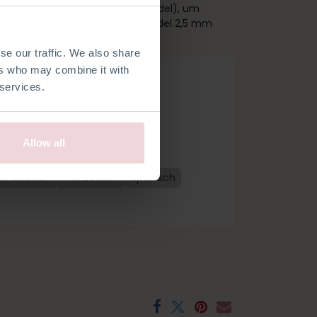
n Kurzwaren (außer der Häkelnadel), um
 hoch und wird mit einer Häkelnadel 2,5 mm
se our traffic. We also share
ers who may combine it with
 services.
Allow all
 bestellen
erländisch
Französisch
Spanisch