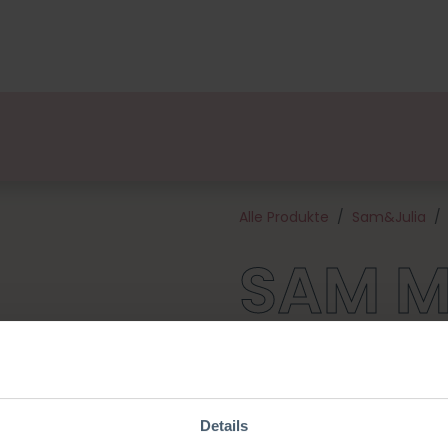
ge
Designers
Über uns
Vertriebspartner
Veran
Alle Produkte
Sam&Julia
SAM 
Erwecke die Geschichten au
die Abenteuer aus den Bücher
aus – mit unseren kuschelige
Liebhaben. Die Mäusehaus-Fam
Details
kennen! Dieses Set enthält ei