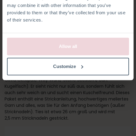
may combine it with other information that you’ve
provided to them or that they’ve collected from your use
of their services.
Allow all
TIES SCHILDKRÖTE
Customize
Ties ist Teil eines Sets von Meerestieren (Karel Krabbe/
Olivia Oktopus/ Willy Wahl/ Sterre Seestern/ Bart
Kugelfisch). Er sieht nicht nur süß aus, sondern fühlt sich
auch sehr weich an und sucht einen Kuschelfreund. Dieses
Paket enthält eine Strickanleitung, hochwertiges meliertes
Garn und alles, was Sie für den Anfang benötigen (außer
Stricknadeln). Ties ist etwa 26 cm groß und wird mit
2,5 mm Stricknadeln gestrickt.