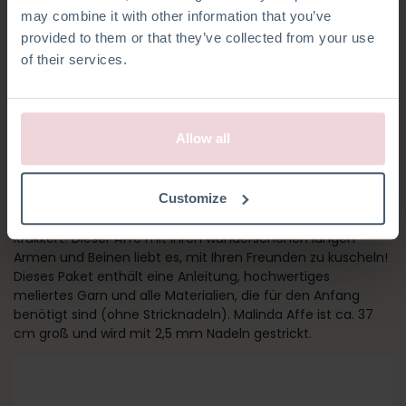
may combine it with other information that you’ve
provided to them or that they’ve collected from your use
of their services.
Allow all
MALINDA AFFE
Customize
Malinda Affe ist Teil der neuesten Tierkollektion von Christel
Krukkert! Dieser Affe mit Ihren wunderschönen langen
Armen und Beinen liebt es, mit Ihren Freunden zu kuscheln!
Dieses Paket enthält eine Anleitung, hochwertiges
meliertes Garn und alle Materialien, die für den Anfang
benötigt sind (ohne Stricknadeln). Malinda Affe ist ca. 37
cm groß und wird mit 2,5 mm Nadeln gestrickt.