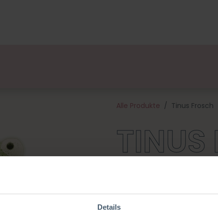
ge
Designers
Über uns
Vertriebspartner
Veran
Alle Produkte
Tinus Frosch
TINUS
Dieser fröhliche Frosch ist Tei
Krukkert! Tinus mit seinen w
mit seinen Freunden zu kusche
hochwertiges meliertes Garn u
Details
benötigt sind (ohne Stricknad