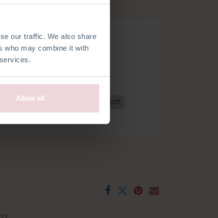
se our traffic. We also share
ers who may combine it with
 services.
 bestellen
Allow all
erländisch
Französisch
Spanisch
22