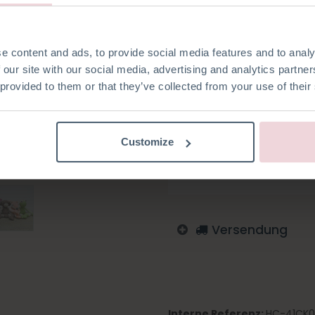
mit 2,5 mm Nadeln gestrickt.
e content and ads, to provide social media features and to analy
 our site with our social media, advertising and analytics partn
 provided to them or that they’ve collected from your use of their
Auf die Wunschliste
Melden Sie sich an, um zu
Customize
Englisch
Deutsch
Nied
Schwedisch
Versendung
Interne Referenz:
HC-41CK0