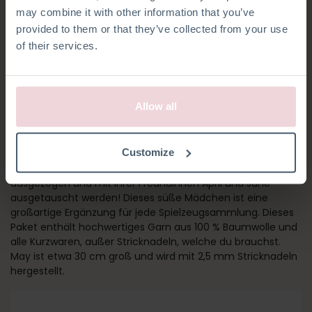
may combine it with other information that you’ve
provided to them or that they’ve collected from your use
of their services.
Allow all
MÄDCHEN MAY
Customize
Lernen Sie May kennen! Ihre Kleider und Socken können
ausgezogen und mit ihrer Freundinnen April und June
ausgetauscht werden! Dieses süße Mädchen ist eine
großartige Ergänzung für jede Spielzeugsammlung. Dieses
Paket enthält hochwertiges Garn aus 100 % Baumwolle und
alle Kurzwaren, außer Stricknadeln, welche du brauchst.
May ist etwa 30 cm groß und wird mit 2,5 mm Stricknadeln
hergestellt.