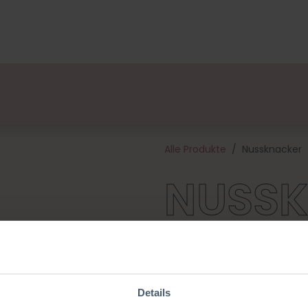
ge
Designers
Über uns
Vertriebspartner
Veran
Alle Produkte
Nussknacker
NUSS
Dieser Nussknacker ist eine 
Nussknacker macht auf jede
Weihnachtsbaum eine gute Fig
aus 100 % Baumwolle und alle
Details
brauchst. Der Nussknacker is