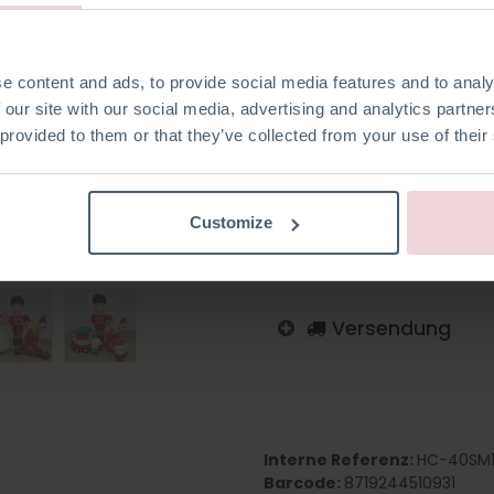
Häkelnadel gehäkelt.
e content and ads, to provide social media features and to analy
 our site with our social media, advertising and analytics partn
 provided to them or that they’ve collected from your use of their
Auf die Wunschliste
Melden Sie sich an, um zu
Customize
Englisch
Deutsch
Nied
Versendung
Interne Referenz:
HC-40SM1
Barcode:
8719244510931