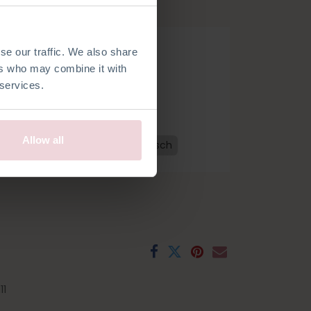
se our traffic. We also share
ers who may combine it with
 services.
 bestellen
Allow all
erländisch
Französisch
Spanisch
11