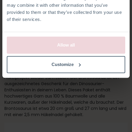
may combine it with other information that you’ve
provided to them or that they’ve collected from your use
of their services.
Allow all
BRONTOSAURUS
Customize
Erwecke den Brontosaurus mit deinem nächsten
Häkelprojekt wieder zum Leben! Der Brontosaurus ist ein
ausgezeichnetes Geschenk für den Dinosaurier-
Enthusiasten in deinem Leben. Dieses Paket enthält
hochwertiges Garn aus 100 % Baumwolle und alle
Kurzwaren, außer der Häkelnadel, welche du brauchst. Der
Brontosaurus ist etwa 20 cm groß und 27 cm lang und wird
mit einer 2,5 mm Häkelnadel gehäkelt.