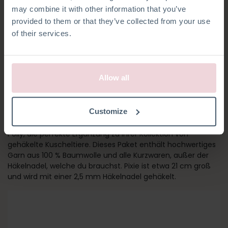
may combine it with other information that you’ve
provided to them or that they’ve collected from your use
of their services.
Allow all
PIXIE KATZE
Customize
Aufruf an alle Katzenliebhaber! Pixie ist, zusammen mit
Polly, die perfekte Ergänzung zu Ihrer Kollektion von
gehäkelte Kuscheltiere. Dieses Paket enthält hochwertiges
Garn aus 100 % Baumwolle und alle Kurzwaren, außer der
Häkelnadel, welche du brauchst. Pixie ist etwa 21 cm groß
und wird mit einer 2,5 mm Häkelnadel gehäkelt.