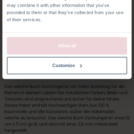
may combine it with other information that you’ve
provided to them or that they’ve collected from your use
of their services.
Allow all
WEICHES BUCH -
Customize
DSCHUNGEL
Das weiche Buch Dschungel ist ein tolles Spielzeug für die
Kleinen in deinem Leben! Die natürlichen Farben, Bilder und
Texturen sind ansprechend und sicher für kleine Kinder.
Dieses Paket enthält hochwertiges Garn aus 100 %
Baumwolle und alle Kurzwaren, außer der Häkelnadel,
welche du brauchst. Das weiche Buch Dschungel ist etwa 12
cm x 11 cm groß und wird mit einer 2,5 mm Häkelnadel
hergestellt.