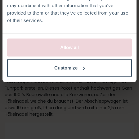
may combine it with other information that you’ve
provided to them or that they’ve collected from your use
of their services.
Allow all
ABSCHLEPPWAGEN
Customize
Zusammen mit dem Lastwagen, Feuerwehrwagen,
Polizeiwagen und Retro Busse kannst du deinen eigenen
Fuhrpark erstellen. Dieses Paket enthält hochwertiges Garn
aus 100 % Baumwolle und alle Kurzwaren, außer der
Häkelnadel, welche du brauchst. Der Abschleppwagen ist
etwa 10 cm groß, 19 cm lang und wird mit einer 2,5 mm
Häkelnadel hergestellt.