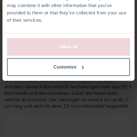
may combine it with other information that you’ve
provided to them or that they’ve collected from your use
of their services.
Allow all
LASTWAGEN
Customize
Zusammen mit dem Abschleppwagen, Feuerwehrwagen
und Retro Busse kannst du deinen eigenen Fuhrpark
erstellen. Dieses Paket enthält hochwertiges Garn aus 100 %
Baumwolle und alle Kurzwaren, außer der Häkelnadel,
welche du brauchst. Der Lastwagen ist etwa 8 cm groß, 17
cm lang und wird mit einer 2,5 mm Häkelnadel hergestellt.