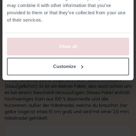
may combine it with other information that you’ve
provided to them or that they’ve collected from your use
of their services.
Allow all
GELBER VOGEL
Customize
Holen Sie sich mit dem gelben Vogel etwas Natur ins Haus!
Dieser niedliche kleine Vogel ist in drei Farben erhältlich
(blau/gelb/rot). Es ist ein kleines Paket, also auch schön um
es bei einem Geschenk hinzuzufügen. Dieses Paket enthält
hochwertiges Garn aus 100 % Baumwolle und alle
Kurzwaren, außer der Häkelnadel, welche du brauchst. Der
gelbe Vogel ist etwa 10 cm groß und wird mit einer 2,5 mm
Häkelnadel gehäkelt.