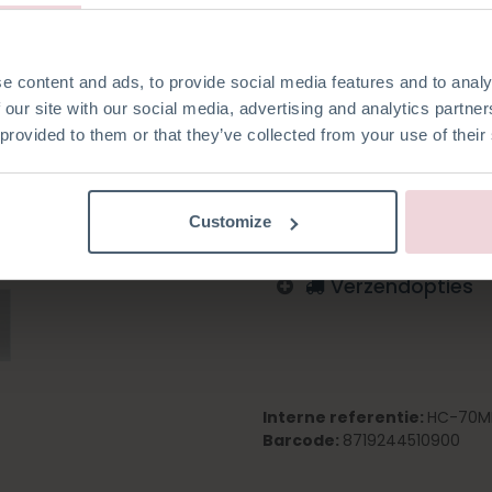
eenvoudig en veilig in je hand
e content and ads, to provide social media features and to analy
 our site with our social media, advertising and analytics partn
Toevoegen aan verlanglijst
 provided to them or that they’ve collected from your use of their
Log in om te bestellen
Customize
Verzendopties
Interne referentie:
HC-70M
Barcode:
8719244510900