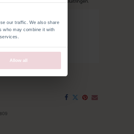
werk met behulp van de plastic sluitringen.
se our traffic. We also share
ers who may combine it with
 services.
Allow all
B09