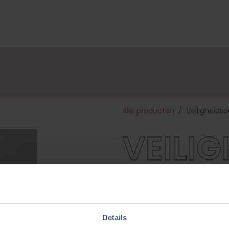
lsets
Ontwerpers
Over Ons
Verkooppunten
E
Alle producten
Veiligheids
VEILI
JES -
Details
Maak je zelfgemaakte knuffels