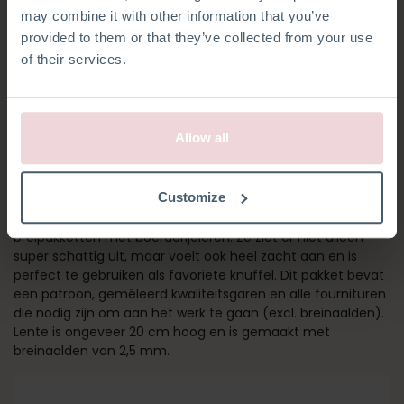
may combine it with other information that you’ve
provided to them or that they’ve collected from your use
of their services.
Allow all
LENTE EZEL
Customize
Maak kennis met Lente! Ze maakt deel uit van onze set
breipakketten met boerderijdieren. Ze ziet er niet alleen
super schattig uit, maar voelt ook heel zacht aan en is
perfect te gebruiken als favoriete knuffel. Dit pakket bevat
een patroon, gemêleerd kwaliteitsgaren en alle fournituren
die nodig zijn om aan het werk te gaan (excl. breinaalden).
Lente is ongeveer 20 cm hoog en is gemaakt met
breinaalden van 2,5 mm.