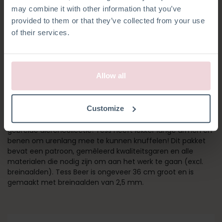
may combine it with other information that you’ve
provided to them or that they’ve collected from your use
of their services.
Allow all
TESS BEER
Customize
Tess Beer maakt onderdeel uit van Christel Krukkert haar
gebreide dierencollectie! Tess heeft lekker lange armen en
benen om urenlang mee te kunnen knuffelen! Dit pakket
bevat een patroon, gemêleerd kwaliteitsgaren en alle
materialen die nodig zijn om aan het werk te gaan (excl.
breinaalden). Tess Beer is ongeveer 36 cm groot en is
gemaakt met breinaalden van 2,5 mm.