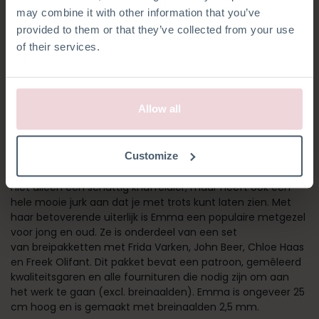
may combine it with other information that you’ve
provided to them or that they’ve collected from your use
of their services.
Allow all
EMMA KAT
Customize
Emma is een katje dat je hart meteen zal veroveren. Ze is
niet alleen een schattig knuffeldier, maar heeft ook een
hele mooie jurk aan dat je met trots kunt laten zien. Met
haar betoverende uiterlijk is Emma een populaire metgezel
voor jong en oud. Ze is onderdeel van een set
van breipakketten met Frida Varken, John Beer, Chloe Haas
en Freek Olifant. Dit pakket bevat een patroon, gemêleerd
kwaliteitsgaren en alle fournituren die nodig zijn om aan
het werk te gaan (excl. breinaalden). Emma is ongeveer 25
cm hoog en is gemaakt met breinaalden 2,5 mm.