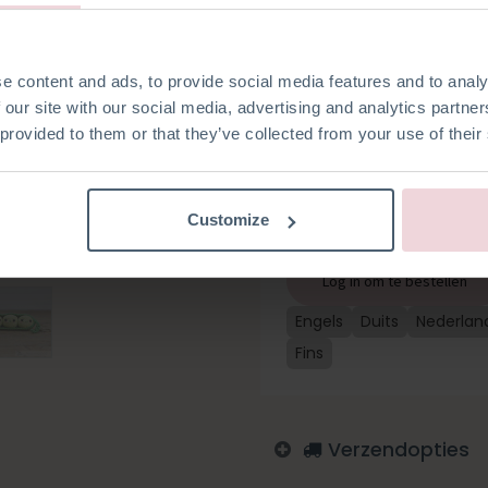
sleutelbos heeft er toch één 
kwaliteitsgaren van 100% kato
werk te gaan (excl. haaknaald)
gemaakt met een haaknaald
e content and ads, to provide social media features and to analy
Tashanger Erwtjes HC-40
 our site with our social media, advertising and analytics partn
 provided to them or that they’ve collected from your use of their
Customize
Toevoegen aan verlanglijst
Log in om te bestellen
Engels
Duits
Nederlan
Fins
Verzendopties