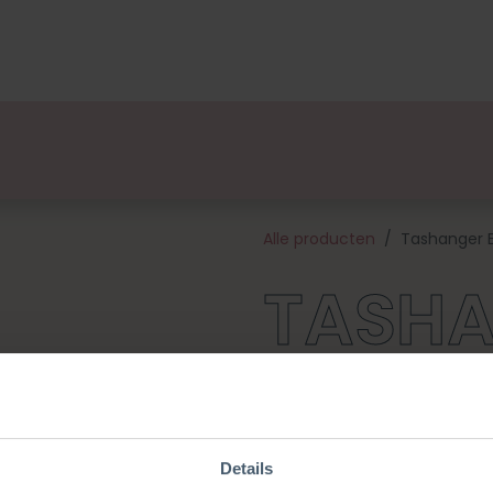
lsets
Ontwerpers
Over Ons
Verkooppunten
E
Alle producten
Tashanger E
TASH
ERWTJ
Details
Pimp je tas met deze schattig