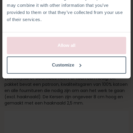
may combine it with other information that you’ve
provided to them or that they’ve collected from your use
of their services.
Allow all
TASHANGER KERSEN
Customize
Pimp je tas met deze schattige Kersen tashanger. Elke
(school)tas of sleutelbos heeft er toch één nodig! Dit
pakket bevat een patroon, kwaliteitsgaren van 100% katoen
en alle fournituren die nodig zijn om aan het werk te gaan
(excl. haaknaald). De Kersen zijn ongeveer 8 cm hoog en
gemaakt met een haaknaald 2,5 mm.